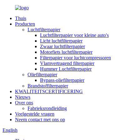
Thuis
Producten
Luchtfilterpapier
Luchtfilterpapier voor kleine auto's
Licht luchtfilterpapier
Zwaar luchtfilterpapier
Motorfiets luchtfilterpapier
Filterpapier voor luchtcompressoren
Vlamvertragend filterpapier
Hummer Luchtfilterpapier
Oliefilterpapier
Bypass-oliefilterpapier
Brandstoffilterpapier
KWALITEITSCERTIFICERING
Nieuws
Over ons
Fabrieksrondleiding
Veelgestelde vragen
Neem contact met ons op
English