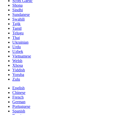
Scots Gaelic
Shona
Sindhi
Sundanese
Swahili
Tajik
Tamil
Telugu
Thai
Ukrainian
Urdu
Uzbek
Vietnamese
Welsh
Xhosa
Yiddish
Yoruba
Zulu
English
Chinese
French
German
Portuguese
Spanish