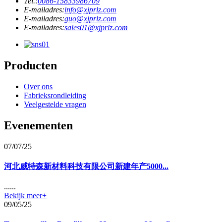
Tel.:
0086-15833986709
E-mailadres:
info@xjprlz.com
E-mailadres:
guo@xjprlz.com
E-mailadres:
sales01@xjprlz.com
Producten
Over ons
Fabrieksrondleiding
Veelgestelde vragen
Evenementen
07/07/25
河北威特森新材料科技有限公司新建年产5000...
......
Bekijk meer+
09/05/25