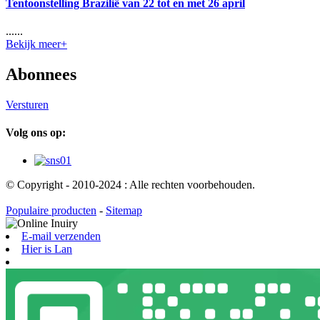
Tentoonstelling Brazilië van 22 tot en met 26 april
......
Bekijk meer+
Abonnees
Versturen
Volg ons op:
© Copyright - 2010-2024 : Alle rechten voorbehouden.
Populaire producten
-
Sitemap
E-mail verzenden
Hier is Lan